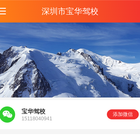
深圳市宝华驾校
宝华驾校
添加微信
15118040941